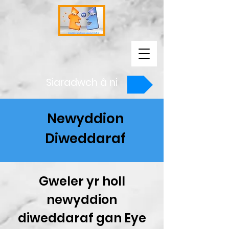
Siaradwch â ni
Newyddion
Diweddaraf
Gweler yr holl
newyddion
diweddaraf gan Eye