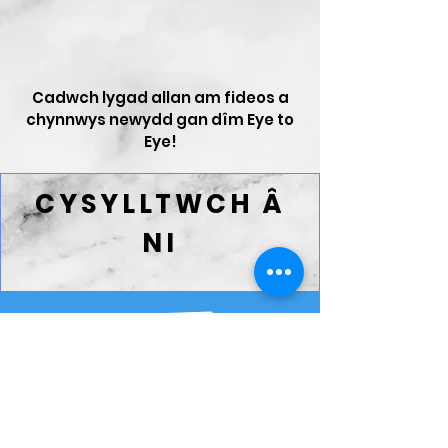
Cadwch lygad allan am fideos a
chynnwys newydd gan dîm Eye to
Eye!
CYSYLLTWCH Â
NI
info@eyetoeye.wales