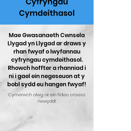
Cyfryngau
Cymdeithasol
Mae Gwasanaeth Cwnsela
Llygad yn Llygad ar draws y
rhan fwyaf o lwyfannau
cyfryngau cymdeithasol.
Rhowch hoffter a rhanniad i
ni i gael ein negeseuon at y
bobl sydd eu hangen fwyaf!
Cymerwch olwg ar ein fideo croeso
newydd!